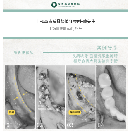
上顎鼻竇補骨後植牙案例-簡先生
上顎鼻竇增高術, 植牙