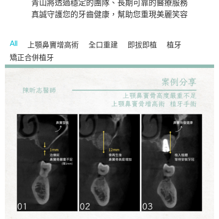
青山將透過穩定的團隊、長期可靠的醫療服務
真誠守護您的牙齒健康，幫助您重現美麗笑容
All
上顎鼻竇增高術
全口重建
即拔即植
植牙
矯正合併植牙