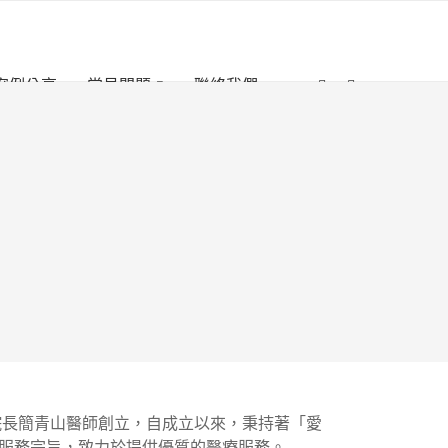
案例分享
常見問題
聯絡我們
由院長簡青山醫師創立，自成立以來，秉持著「愛
服務宗旨，致力於提供優質的醫療服務。