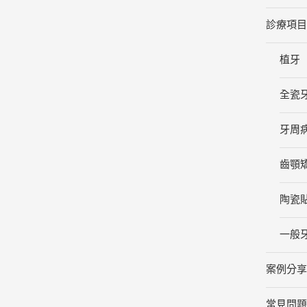
診療項
植牙
全瓷
牙周
齒顎
陶瓷
一般
案例分
常見問